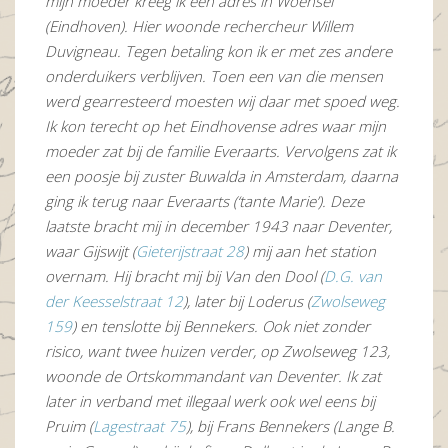
mijn moeder kreeg ik een adres in Woensel
(Eindhoven). Hier woonde rechercheur Willem
Duvigneau. Tegen betaling kon ik er met zes andere
onderduikers verblijven. Toen een van die mensen
werd gearresteerd moesten wij daar met spoed weg.
Ik kon terecht op het Eindhovense adres waar mijn
moeder zat bij de familie Everaarts. Vervolgens zat ik
een poosje bij zuster Buwalda in Amsterdam, daarna
ging ik terug naar Everaarts (‘tante Marie’). Deze
laatste bracht mij in december 1943 naar Deventer,
waar Gijswijt (
Gieterijstraat 28
) mij aan het station
overnam. Hij bracht mij bij Van den Dool (
D.G. van
der Keesselstraat 12
), later bij Loderus (
Zwolseweg
159
) en tenslotte bij Bennekers. Ook niet zonder
risico, want twee huizen verder, op Zwolseweg 123,
woonde de Ortskommandant van Deventer. Ik zat
later in verband met illegaal werk ook wel eens bij
Pruim (
Lagestraat 75
), bij Frans Bennekers (Lange B.