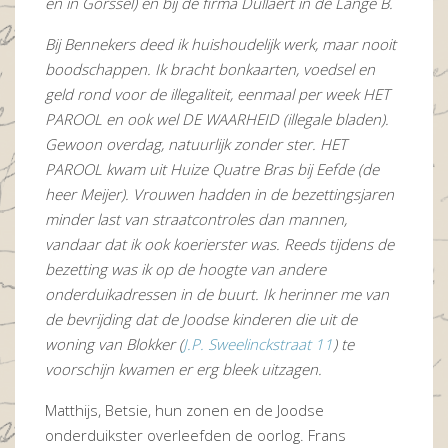
en in Gorssel) en bij de firma Dullaert in de Lange B.
Bij Bennekers deed ik huishoudelijk werk, maar nooit
boodschappen. Ik bracht bonkaarten, voedsel en
geld rond voor de illegaliteit, eenmaal per week HET
PAROOL en ook wel DE WAARHEID (illegale bladen).
Gewoon overdag, natuurlijk zonder ster. HET
PAROOL kwam uit Huize Quatre Bras bij Eefde (de
heer Meijer). Vrouwen hadden in de bezettingsjaren
minder last van straatcontroles dan mannen,
vandaar dat ik ook koerierster was. Reeds tijdens de
bezetting was ik op de hoogte van andere
onderduikadressen in de buurt. Ik herinner me van
de bevrijding dat de Joodse kinderen die uit de
woning van Blokker (
J.P. Sweelinckstraat 11
) te
voorschijn kwamen er erg bleek uitzagen.
Matthijs, Betsie, hun zonen en de Joodse
onderduikster overleefden de oorlog. Frans