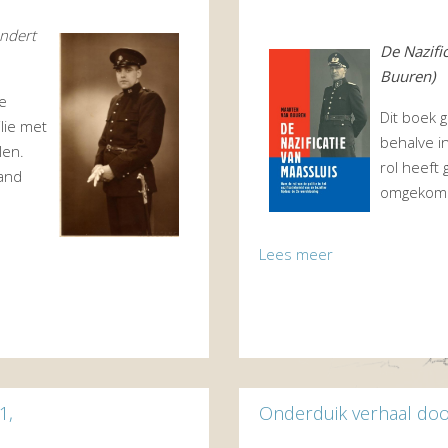
ndert
De Nazifi
Buuren)
de
Dit boek g
lie met
behalve i
len.
rol heeft
aand
omgekome
Lees meer
1,
Onderduik verhaal do