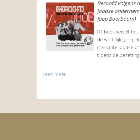
Beroofd volgens de
joodse onderneme
Joep Boerboom)
Dit boek vertelt het
de wettelijk gerege
markante joodse o
tijdens de bezetting
Lees meer