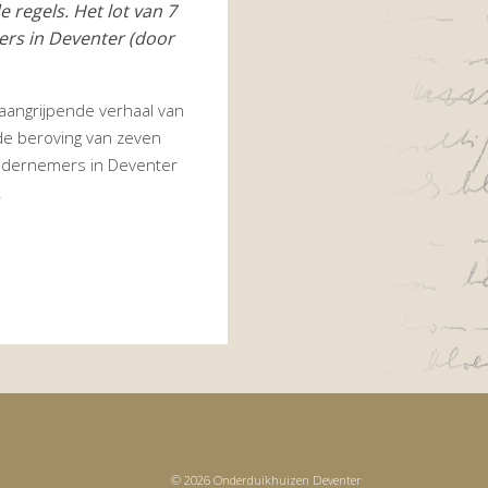
 regels. Het lot van 7
rs in Deventer (door
 aangrijpende verhaal van
lde beroving van zeven
ndernemers in Deventer
.
© 2026 Onderduikhuizen Deventer