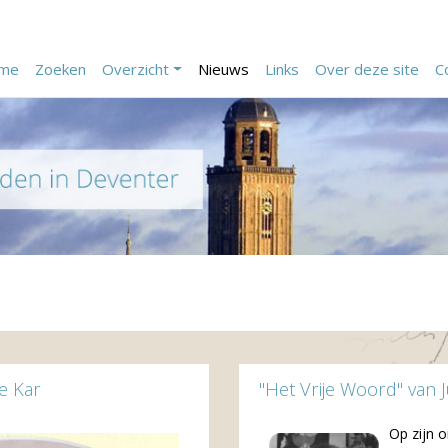
me
Zoeken
Overzicht
Nieuws
Links
Over deze site
C
e Kar
"Het Vrije Woord" van 
Op zijn o