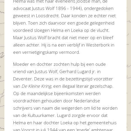
Helma was met haar eveneens Joodse man, de
advocaat Justus Wolf 1896 - 1944), ondergedoken
geweest in Loosdrecht. Daar konden ze echter niet
blijven. Toen zich daarvoor een goede gelegenheid
voordeed sloegen Helma en Loeka op de vlucht.
Maar Justus Wolf bracht dat niet meer op en bleef
alleen achter. Hij is na een verblijf in Westerbork in
een vernietigingskamp vermoord.
Moeder en dochter zochten hulp bij een oude
vriend van Justus Wolf, Gerhard Lugard jr. in
Deventer. Deze was in de bezettingstijd voorzitter
van
De Kleine Kring,
een illegaal literair gezelschap.
Op de maandelijkse bijeenkomsten werden
voordrachten gehouden door Nederlandse
schrijvers van naam die weigerden om lid te worden
van de Kultuurkamer. Lugard zorgde ervoor dat
Helma en haar dochter Loeka op het gemeentehuis
van Voorst in juli 1944 van een ‘goede’ ambtenaar